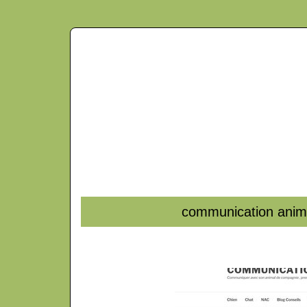
com­munica­tion ani