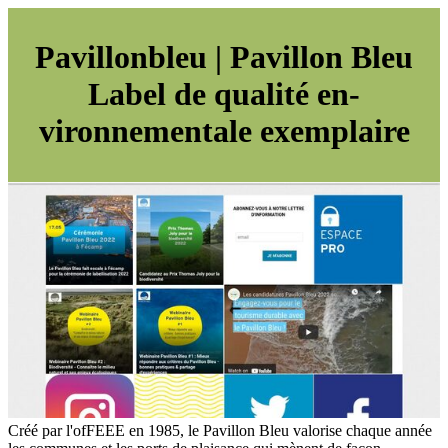
Pa­vil­lonbleu | Pavillon Bleu
Label de qualité en­
vironnemen­ta­le exemplaire
Créé par l'ofFEEE en 1985, le Pavillon Bleu valorise chaque année