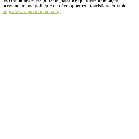
les communes et les ports de plaisance qui mènent de façon
permanente une politique de développement touristique durable.
https://www.pavillonbleu.org/